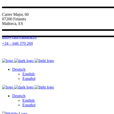
Carrer Major, 60
07200 Felanitx
Mallorca, ES
info@cafe-candela.es
+34 – 646 370 269
Deutsch
English
Español
Deutsch
English
Español